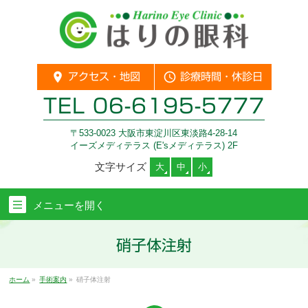
location_on
query_builder
アクセス・地図
診療時間・休診日
TEL
06-6195-5777
〒533-0023 大阪市東淀川区東淡路4-28-14
イーズメディテラス (E'sメディテラス) 2F
文字サイズ
大
中
小
メニューを
開く
硝子体注射
ホーム
»
手術案内
»
硝子体注射