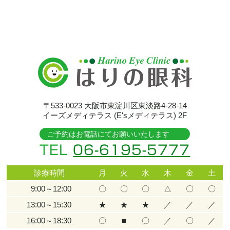
〒533-0023
大阪市東淀川区東淡路4-28-14
イーズメディテラス (E'sメディテラス) 2F
ご予約はお電話にてお願いいたします
TEL
06-6195-5777
診療時間
月
火
水
木
金
土
9:00～12:00
〇
〇
〇
△
〇
〇
13:00～15:30
★
★
★
／
／
／
16:00～18:30
〇
■
〇
／
〇
／