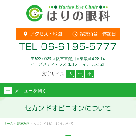
location_on
query_builder
アクセス・地図
診療時間・休診日
TEL
06-6195-5777
〒533-0023 大阪市東淀川区東淡路4-28-14
イーズメディテラス (E'sメディテラス) 2F
文字サイズ
大
中
小
メニューを
開く
セカンドオピニオンについて
ホーム
»
診療案内
»
セカンドオピニオンについて