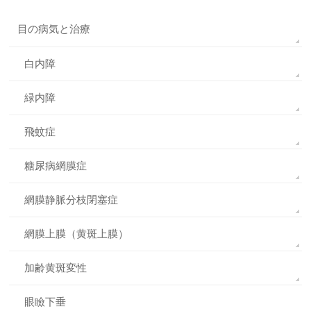
目の病気と治療
白内障
緑内障
飛蚊症
糖尿病網膜症
網膜静脈分枝閉塞症
網膜上膜（黄斑上膜）
加齢黄斑変性
眼瞼下垂