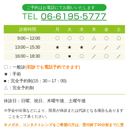
ご予約はお電話にてお願いいたします
TEL
06-6195-5777
診療時間
月
火
水
木
金
土
9:00～12:00
〇
〇
〇
△
〇
〇
13:00～15:30
★
★
★
／
／
／
16:00～18:30
〇
■
〇
／
〇
／
〇：一般診
(初診でも電話予約できます)
★：手術
■：完全予約制(15：30～17：00)
△：完全予約制
休診日
日曜、祝日、木曜午後、土曜午後
※学会や出張などにより、院長が休診または代診となる場合もあります
ことをご了承ください。
※
メガネ、コンタクトレンズをご希望の方は、受付終了60分前までに受