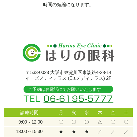
時間の短縮になります。
〒533-0023
大阪市東淀川区東淡路4-28-14
イーズメディテラス (E'sメディテラス) 2F
ご予約はお電話にてお願いいたします
TEL
06-6195-5777
診療時間
月
火
水
木
金
土
9:00～12:00
〇
〇
〇
△
〇
〇
13:00～15:30
★
★
★
／
／
／