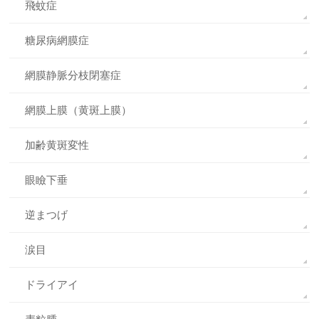
飛蚊症
糖尿病網膜症
網膜静脈分枝閉塞症
網膜上膜（黄斑上膜）
加齢黄斑変性
眼瞼下垂
逆まつげ
涙目
ドライアイ