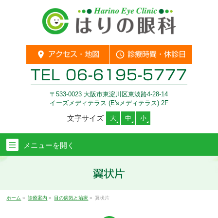
location_on
query_builder
アクセス・地図
診療時間・休診日
TEL
06-6195-5777
〒533-0023 大阪市東淀川区東淡路4-28-14
イーズメディテラス (E'sメディテラス) 2F
文字サイズ
大
中
小
メニューを
開く
翼状片
ホーム
»
診療案内
»
目の病気と治療
»
翼状片