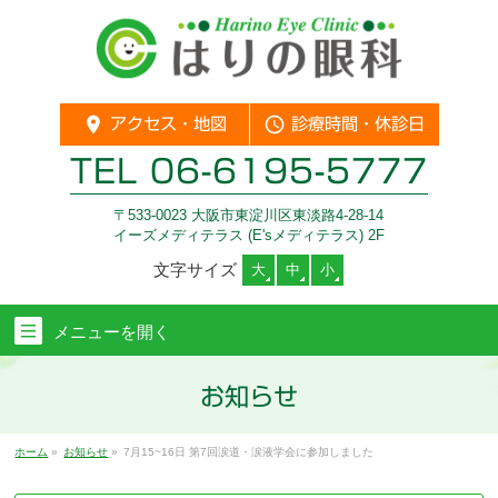
location_on
query_builder
アクセス・地図
診療時間・休診日
TEL
06-6195-5777
〒533-0023 大阪市東淀川区東淡路4-28-14
イーズメディテラス (E'sメディテラス) 2F
文字サイズ
大
中
小
メニューを
開く
お知らせ
ホーム
»
お知らせ
»
7月15~16日 第7回涙道・涙液学会に参加しました