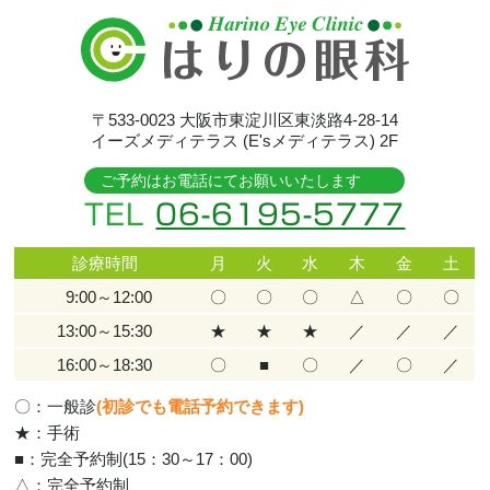
〒533-0023
大阪市東淀川区東淡路4-28-14
イーズメディテラス (E'sメディテラス) 2F
ご予約はお電話にてお願いいたします
TEL
06-6195-5777
診療時間
月
火
水
木
金
土
9:00～12:00
〇
〇
〇
△
〇
〇
13:00～15:30
★
★
★
／
／
／
16:00～18:30
〇
■
〇
／
〇
／
〇：一般診
(初診でも電話予約できます)
★：手術
■：完全予約制(15：30～17：00)
△：完全予約制